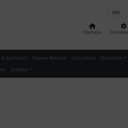
nge zum Login-Button
Springe zum Button für Einstellu
Startseite
Einstell
 & Kochbuch
Eiserne Reserve
Gutscheine
Klamotten
öre
Zubehör