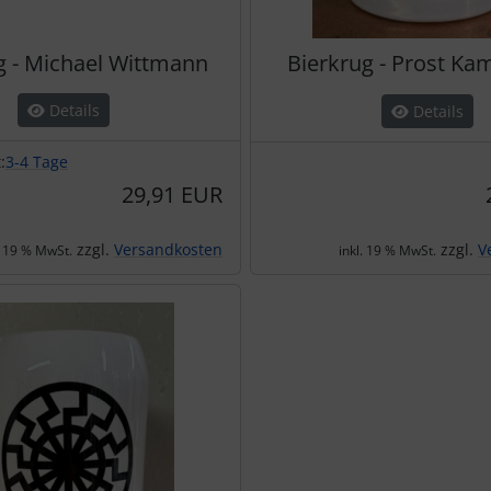
g - Michael Wittmann
Bierkrug - Prost K
Details
Details
:
3-4 Tage
29,91 EUR
zzgl.
Versandkosten
zzgl.
V
. 19 % MwSt.
inkl. 19 % MwSt.