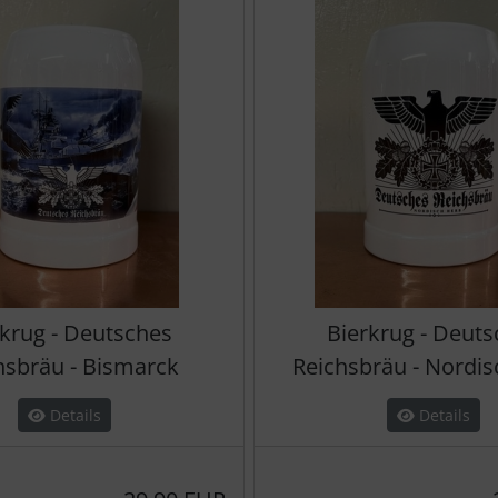
rkrug - Deutsches
Bierkrug - Deuts
hsbräu - Bismarck
Reichsbräu - Nordi
Details
Details