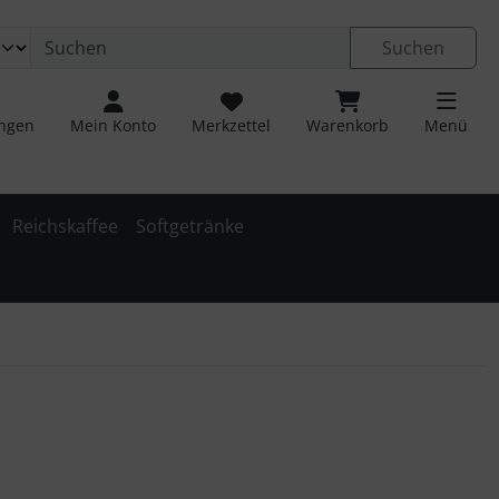
ngen
Springe zu den allgemeinen Informationen
Suchen
ungen
Mein Konto
Merkzettel
Warenkorb
Menü
Reichskaffee
Softgetränke