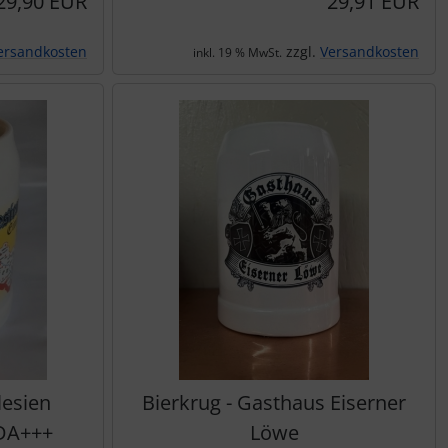
29,90 EUR
29,91 EUR
ersandkosten
zzgl.
Versandkosten
inkl. 19 % MwSt.
lesien
Bierkrug - Gasthaus Eiserner
DA+++
Löwe