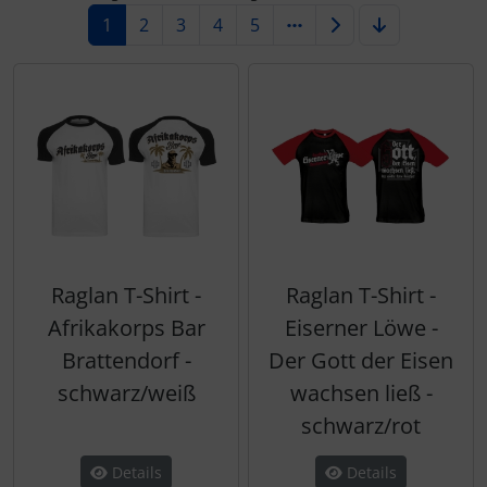
1
2
3
4
5
Raglan T-Shirt -
Raglan T-Shirt -
Afrikakorps Bar
Eiserner Löwe -
Brattendorf -
Der Gott der Eisen
schwarz/weiß
wachsen ließ -
schwarz/rot
Details
Details