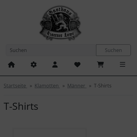
Sprungnavigation
Springe zum Inhalt
Springe zur Navigation
Spri
Suchen
Startseite
Klamotten
Männer
T-Shirts
T-Shirts