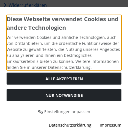
Widerruf erklären
Diese Webseite verwendet Cookies und
Zahlungsmethoden
andere Technologien
Wir verwenden Cookies und ähnliche Technologien, auch
von Drittanbietern, um die ordentliche Funktionsweise der
Website zu gewährleisten, die Nutzung unseres Angebotes
Social Media
zu analysieren und Ihnen ein bestmögliches
Einkaufserlebnis bieten zu können. Weitere Informationen
finden Sie in unserer Datenschutzerklärung.
ALLE AKZEPTIEREN
Alle Preise inkl. gesetzl. MwSt. zzgl.
Versandkosten
. Die
durchgestrichenen Preise entsprechen dem bisherigen Preis
NUR NOTWENDIGE
bei Shop des Gasthaus Eiserner Löwe.
Shop des Gasthaus Eiserner Löwe © 2026 | Template © 2026
Einstellungen anpassen
by Karl
Datenschutzerklärung
Impressum
mod
ified eCommerce Shopsoftware © 2009-2026