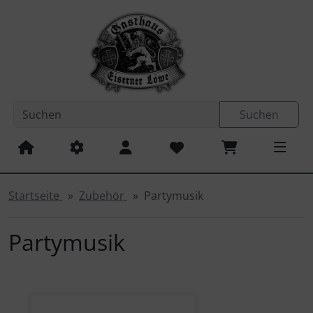
Sprungnavigation
Springe zum Inhalt
Springe zur Navigation
Spri
Suchen
Startseite
Zubehör
Partymusik
Partymusik