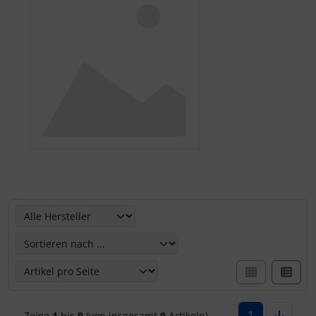
Hier können Sie die nachfolgenden Artikel umsortieren u
1
Zeige
1
bis
9
(von insgesamt
9
Artikeln)