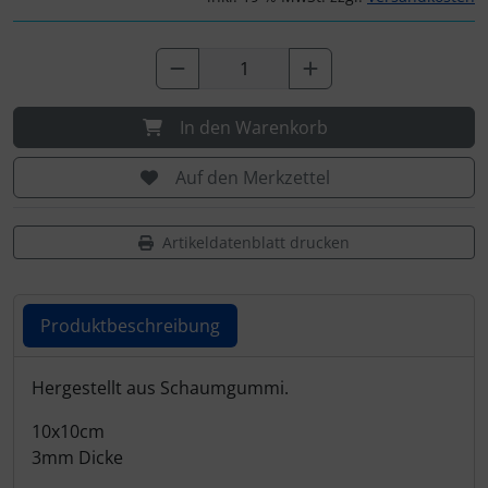
In den Warenkorb
Auf den Merkzettel
Artikeldatenblatt drucken
Produktbeschreibung
Produktbeschreibung
Hergestellt aus Schaumgummi.
10x10cm
3mm Dicke