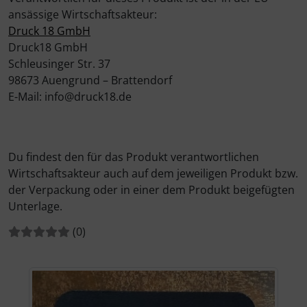
ansässige Wirtschaftsakteur:
Druck 18 GmbH
Druck18 GmbH
Schleusinger Str. 37
98673 Auengrund – Brattendorf
E-Mail: info@druck18.de
Du findest den für das Produkt verantwortlichen
Wirtschaftsakteur auch auf dem jeweiligen Produkt bzw.
der Verpackung oder in einer dem Produkt beigefügten
Unterlage.
Bewertungen:
Bewertungen
(0
)
Wenn mehr als ein Produktbild exitiert, können Sie die "Z