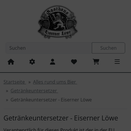
Sprungnavigation
Springe zum Inhalt
Springe zur Navigation
Spri
Suchen
Startseite
Alles rund ums Bier
Getränkeuntersetzer
Getränkeuntersetzer - Eiserner Löwe
Getränkeuntersetzer - Eiserner Löwe
Verantwortlich für dieses Produkt ist der in der EU