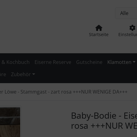
nge zum Login-Button
Springe zum Button für Einstellu
Startseite
Einstell
 & Kochbuch
Eiserne Reserve
Gutscheine
Klamotten
öre
Zubehör
ner Löwe - Stammgast - zart rosa +++NUR WENIGE DA+++
urück-" und "Vor-Button" nutzen, um zwischen den Bildern zu
Baby-Bodie - Eis
rosa +++NUR W