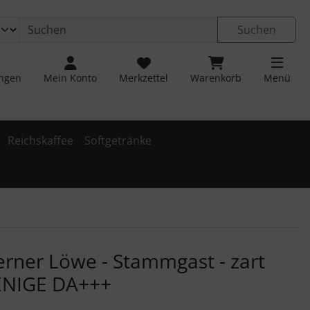
ngen
Springe zu den allgemeinen Informationen
Suchen
ungen
Mein Konto
Merkzettel
Warenkorb
Menü
Reichskaffee
Softgetränke
 navigieren. Zum Vergrößern klicken Sie auf das Bild.
erner Löwe - Stammgast - zart
ENIGE DA+++