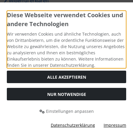
Widerruf erklären
Diese Webseite verwendet Cookies und
Zahlungsmethoden
andere Technologien
Wir verwenden Cookies und ähnliche Technologien, auch
von Drittanbietern, um die ordentliche Funktionsweise der
Website zu gewährleisten, die Nutzung unseres Angebotes
Social Media
zu analysieren und Ihnen ein bestmögliches
Einkaufserlebnis bieten zu können. Weitere Informationen
finden Sie in unserer Datenschutzerklärung.
ALLE AKZEPTIEREN
Alle Preise inkl. gesetzl. MwSt. zzgl.
Versandkosten
. Die
durchgestrichenen Preise entsprechen dem bisherigen Preis
NUR NOTWENDIGE
bei Shop des Gasthaus Eiserner Löwe.
Shop des Gasthaus Eiserner Löwe © 2026 | Template © 2026
Einstellungen anpassen
by Karl
Datenschutzerklärung
Impressum
mod
ified eCommerce Shopsoftware © 2009-2026