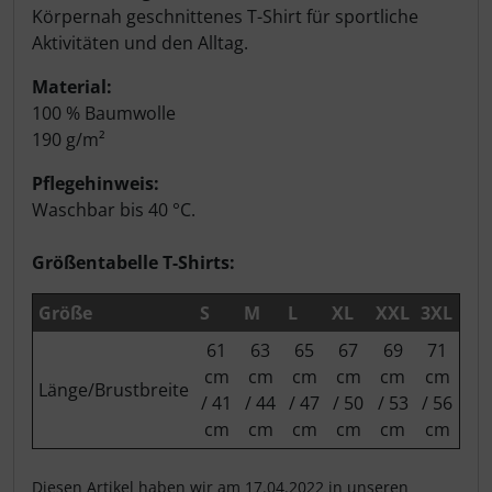
Körpernah geschnittenes T-Shirt für sportliche
Aktivitäten und den Alltag.
Material:
100 % Baumwolle
190 g/m²
Pflegehinweis:
Waschbar bis 40 °C.
Größentabelle T-Shirts:
Größe
S
M
L
XL
XXL
3XL
61
63
65
67
69
71
cm
cm
cm
cm
cm
cm
Länge/Brustbreite
/ 41
/ 44
/ 47
/ 50
/ 53
/ 56
cm
cm
cm
cm
cm
cm
Diesen Artikel haben wir am 17.04.2022 in unseren