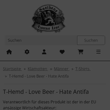
Sprungnavigation
Springe zum Inhalt
Springe zur Navigation
Spri
Suchen
Startseite
Klamotten
Männer
T-Shirts
T-Hemd - Love Beer - Hate Antifa
T-Hemd - Love Beer - Hate Antifa
Verantwortlich für dieses Produkt ist der in der EU
ansässige Wirtschaftsakteur: