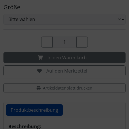
Größe
In den Warenkorb
Auf den Merkzettel
Artikeldatenblatt drucken
Produktbeschreibung
Produktbeschreibung
Beschreibung: