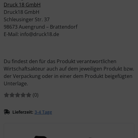
Druck 18 GmbH
Druck18 GmbH
Schleusinger Str. 37
98673 Auengrund – Brattendorf
E-Mail: info@druck18.de
Du findest den für das Produkt verantwortlichen
Wirtschaftsakteur auch auf dem jeweiligen Produkt bzw.
der Verpackung oder in einer dem Produkt beigefügten
Unterlage.
Bewertungen:
Bewertungen
(0
)
Lieferzeit:
3-4 Tage
Wenn mehr als ein Produktbild exitiert, können Sie die "Z