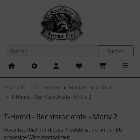
Sprungnavigation
Springe zum Inhalt
Springe zur Navigation
Spri
Suchen
Startseite
Klamotten
Männer
T-Shirts
T-Hemd - Rechtsrockcafe - Motiv 2
T-Hemd - Rechtsrockcafe - Motiv 2
Verantwortlich für dieses Produkt ist der in der EU
ansässige Wirtschaftsakteur: