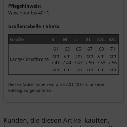
Pflegehinweis:
Waschbar bis 40 °C.
Größentabelle T-Shirts:
Größe
S
M
L
XL
XXL
3XL
61
63
65
67
69
71
cm
cm
cm
cm
cm
cm
Länge/Brustbreite
/ 41
/ 44
/ 47
/ 50
/ 53
/ 56
cm
cm
cm
cm
cm
cm
Diesen Artikel haben wir am 27.01.2018 in unseren
Katalog aufgenommen.
Kunden, die diesen Artikel kauften,