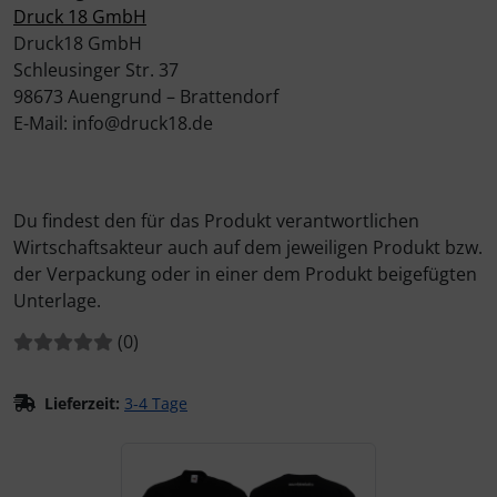
Druck 18 GmbH
Druck18 GmbH
Schleusinger Str. 37
98673 Auengrund – Brattendorf
E-Mail: info@druck18.de
Du findest den für das Produkt verantwortlichen
Wirtschaftsakteur auch auf dem jeweiligen Produkt bzw.
der Verpackung oder in einer dem Produkt beigefügten
Unterlage.
Bewertungen:
Bewertungen
(0
)
Lieferzeit:
3-4 Tage
Wenn mehr als ein Produktbild exitiert, können Sie die "Z