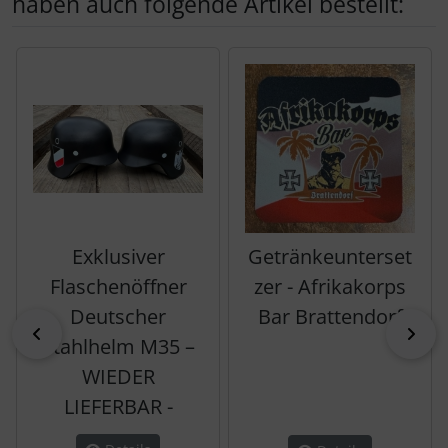
haben auch folgende Artikel bestellt:
Es folgt ein Produktslider - navigieren Sie mit der Tab-Tas
Exklusiver
Getränkeunterset
Flaschenöffner
zer - Afrikakorps
Deutscher
Bar Brattendorf
zurück
vor
Stahlhelm M35 –
WIEDER
LIEFERBAR -