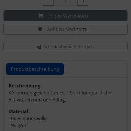
In den Warenkorb
Auf den Merkzettel
Artikeldatenblatt drucken
Produktbeschreibung
Produktbeschreibung
Beschreibung:
Körpernah geschnittenes T-Shirt für sportliche
Aktivitäten und den Alltag.
Material:
100 % Baumwolle
190 g/m²