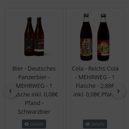
Es folgt ein Produktslider - navigieren Sie mit der Tab-Tas
Bier - Deutsches
Cola - Reichs Cola
Panzerbier -
- MEHRWEG - 1
MEHRWEG - 1
Flasche - 2,88€
zurück
vor
Flasche inkl. 0,08€
inkl. 0,08€ Pfand
Pfand -
Schwarzbier
Details
Details