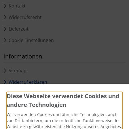
Kontakt
Widerrufsrecht
Lieferzeit
Cookie Einstellungen
Informationen
Sitemap
Widerruf erklären
Diese Webseite verwendet Cookies und
Zahlungsmethoden
andere Technologien
Wir verwenden Cookies und ähnliche Technologien, auch
von Drittanbietern, um die ordentliche Funktionsweise der
Website zu gewährleisten, die Nutzung unseres Angebotes