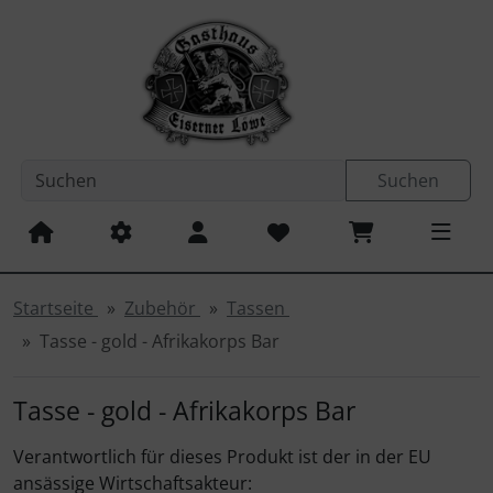
Sprungnavigation
Springe zum Inhalt
Springe zur Navigation
Spri
Suchen
Startseite
Zubehör
Tassen
Tasse - gold - Afrikakorps Bar
Tasse - gold - Afrikakorps Bar
Verantwortlich für dieses Produkt ist der in der EU
ansässige Wirtschaftsakteur: