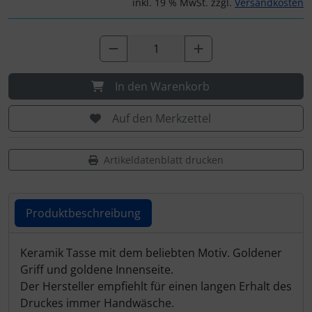
inkl. 19 % MwSt. zzgl.
Versandkosten
In den Warenkorb
Auf den Merkzettel
Artikeldatenblatt drucken
Produktbeschreibung
Produktbeschreibung
Keramik Tasse mit dem beliebten Motiv. Goldener
Griff und goldene Innenseite.
Der Hersteller empfiehlt für einen langen Erhalt des 
Druckes immer Handwäsche. 