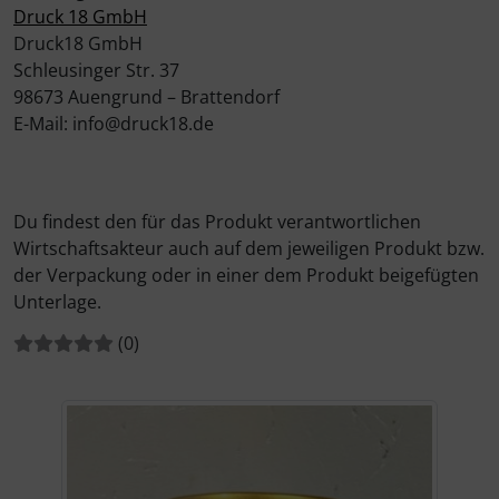
Druck 18 GmbH
Druck18 GmbH
Schleusinger Str. 37
98673 Auengrund – Brattendorf
E-Mail: info@druck18.de
Du findest den für das Produkt verantwortlichen
Wirtschaftsakteur auch auf dem jeweiligen Produkt bzw.
der Verpackung oder in einer dem Produkt beigefügten
Unterlage.
Bewertungen:
Bewertungen
(0
)
Wenn mehr als ein Produktbild exitiert, können Sie die "Z